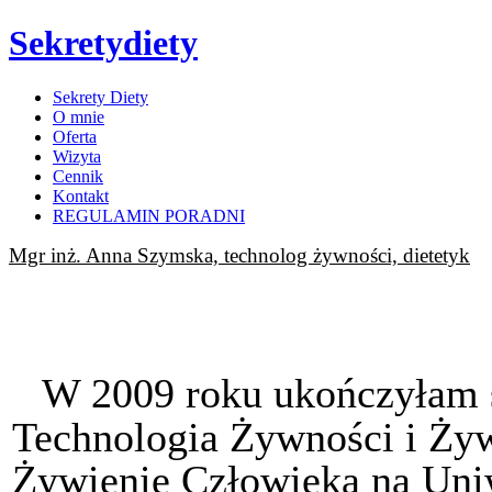
Sekretydiety
Sekrety Diety
O mnie
Oferta
Wizyta
Cennik
Kontakt
REGULAMIN PORADNI
Mgr inż. Anna Szymska, technolog żywności, dietetyk
W 2009 roku ukończyłam st
Technologia Żywności i Żyw
Żywienie Człowieka na Uni