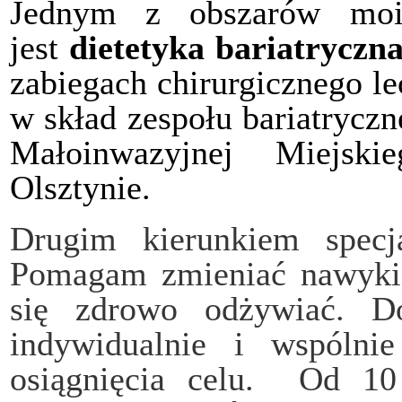
Jednym z obszarów moi
jest
dietetyka bariatryczn
zabiegach chirurgicznego l
w skład zespołu bariatryczn
Małoinwazyjnej Miejsk
Olsztynie.
Drugim kierunkiem spec
Pomagam zmieniać nawyki
się zdrowo odżywiać. D
indywidualnie i wspólni
osiągnięcia celu. Od 10